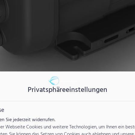
Privatsphäre­einstellungen
se
 Sie jederzeit widerrufen.
er Webseite Cookies und weitere Technologien, um Ihnen ein bes
eten. Sie können das Setzen von Cookies auch ablehnen und unsere 